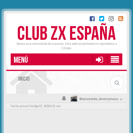
CLUB ZX ESPAÑA
Somos una comunidad de usuarios. Esta web no pertenece ni representa a
Citroën.
MENÚ
INICIO
Bienvenido,
Anonymous
Fecha actual Vie Ago 07, 2026 8:01 am