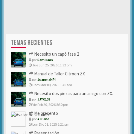
TEMAS RECIENTES
Necesito un capó fase 2
por
Damikaos
Jue Jun 25, 2026 11:32 pm
Manual de Taller Citroën ZX
por
JuanmaNPI
Dom Mar 08, 2026 3:40 am
Necesito dos piezas para un amigo con ZX.
por
JJYR103
Vie Feb 20, 2026 8:30 pm
Me presento
por
AJCano
Lun Dic 01, 2025 6:21 pm
Presentación