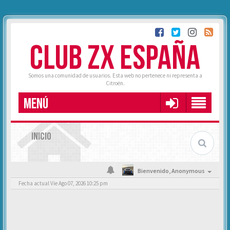
CLUB ZX ESPAÑA
Somos una comunidad de usuarios. Esta web no pertenece ni representa a
Citroën.
MENÚ
INICIO
Bienvenido,
Anonymous
Fecha actual Vie Ago 07, 2026 10:25 pm