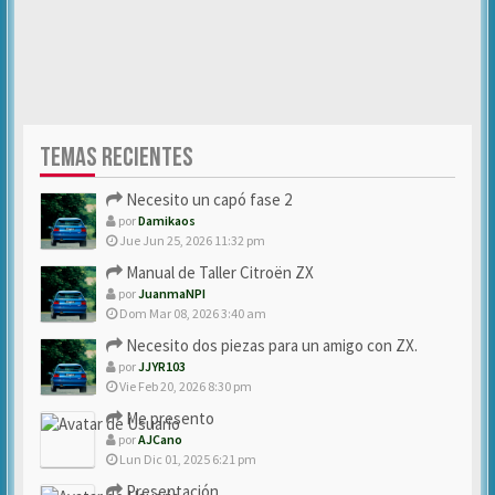
TEMAS RECIENTES
Necesito un capó fase 2
por
Damikaos
Jue Jun 25, 2026 11:32 pm
Manual de Taller Citroën ZX
por
JuanmaNPI
Dom Mar 08, 2026 3:40 am
Necesito dos piezas para un amigo con ZX.
por
JJYR103
Vie Feb 20, 2026 8:30 pm
Me presento
por
AJCano
Lun Dic 01, 2025 6:21 pm
Presentación