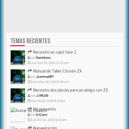
TEMAS RECIENTES
Necesito un capó fase 2
por
Damikaos
Jue Jun 25, 2026 11:32 pm
Manual de Taller Citroën ZX
por
JuanmaNPI
Dom Mar 08, 2026 3:40 am
Necesito dos piezas para un amigo con ZX.
por
JJYR103
Vie Feb 20, 2026 8:30 pm
Me presento
por
AJCano
Lun Dic 01, 2025 6:21 pm
Presentación