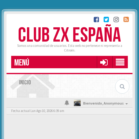
CLUB ZX ESPAÑA
Somos una comunidad de usuarios. Esta web no pertenece ni representa a
Citroën.
MENÚ
INICIO
Bienvenido,
Anonymous
Fecha actual Lun Ago 10, 2026 6:39 am