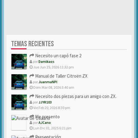
TEMAS RECIENTES
Necesito un capó fase 2
por
Damikaos
Jue Jun 25, 2026 11:32 pm
Manual de Taller Citroën ZX
por
JuanmaNPI
Dom Mar 08, 2026 3:40 am
Necesito dos piezas para un amigo con ZX.
por
JJYR103
Vie Feb 20, 2026 8:30 pm
Me presento
por
AJCano
Lun Dic 01, 2025 6:21 pm
Presentación