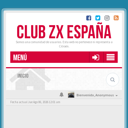
CLUB ZX ESPAÑA
Somos una comunidad de usuarios. Esta web no pertenece ni representa a
Citroën.
MENÚ
INICIO
Bienvenido,
Anonymous
Fecha actual Jue Ago 06, 2026 12:01 am