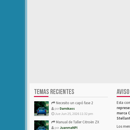
TEMAS RECIENTES
AVISO
Esta co
Necesito un capó fase 2
represe
por
Damikaos
marca C
Jue Jun 25, 2026 11:32 pm
Stellan
Manual de Taller Citroën ZX
Los mens
por
JuanmaNPI