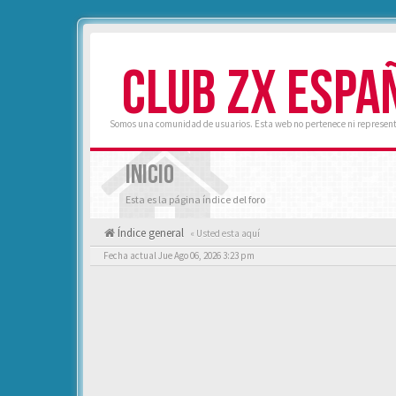
CLUB ZX ESPA
Somos una comunidad de usuarios. Esta web no pertenece ni represent
INICIO
Esta es la página índice del foro
Índice general
« Usted esta aquí
Fecha actual Jue Ago 06, 2026 3:23 pm