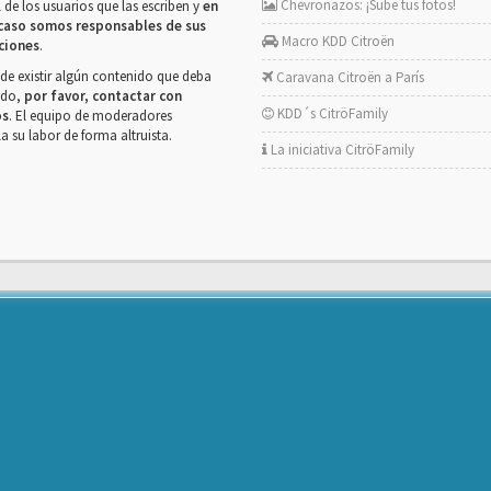
Chevronazos: ¡Sube tus fotos!
 de los usuarios que las escriben y
en
caso somos responsables de sus
Macro KDD Citroën
ciones
.
de existir algún contenido que deba
Caravana Citroën a París
rado,
por favor, contactar con
KDD´s CitröFamily
os
. El equipo de moderadores
la su labor de forma altruista.
La iniciativa CitröFamily