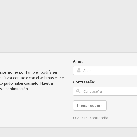
Alias:
n este momento. También podría ser
por favor contacte con el webmaster, he
Contraseña:
sto pudo haber causado. Nuestra
es a continuación.
Iniciar sesión
Olvidé mi contraseña