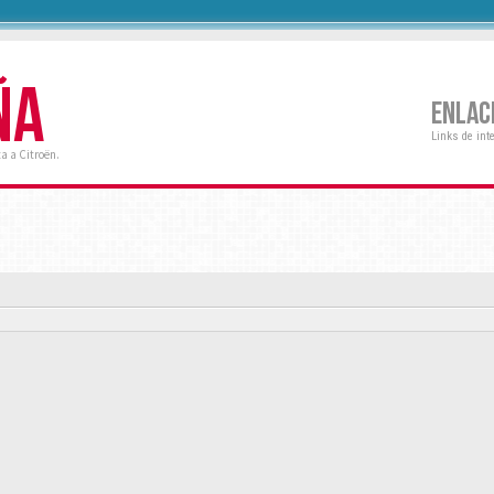
ÑA
ENLAC
Links de int
a a Citroën.