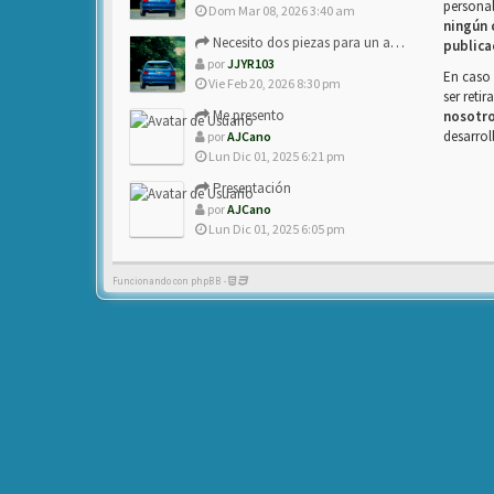
personal
Dom Mar 08, 2026 3:40 am
ningún 
Necesito dos piezas para un amigo con ZX.
publica
por
JJYR103
En caso 
Vie Feb 20, 2026 8:30 pm
ser reti
Me presento
nosotr
desarrol
por
AJCano
Lun Dic 01, 2025 6:21 pm
Presentación
por
AJCano
Lun Dic 01, 2025 6:05 pm
Funcionando con phpBB -