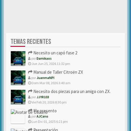
TEMAS RECIENTES
Necesito un capó fase 2
por
Damikaos
Jue Jun 25, 2026 11:32 pm
Manual de Taller Citroën ZX
por
JuanmaNPI
Dom Mar 08, 2026 3:40 am
Necesito dos piezas para un amigo con ZX.
por
JJYR103
Vie Feb 20, 2026 8:30 pm
Me presento
por
AJCano
Lun Dic 01, 2025 6:21 pm
Presentación