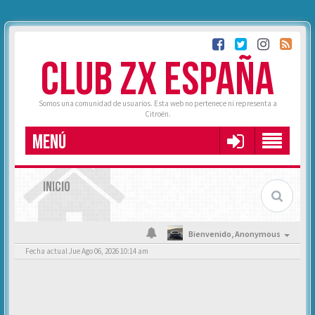
CLUB ZX ESPAÑA
Somos una comunidad de usuarios. Esta web no pertenece ni representa a
Citroën.
MENÚ
INICIO
Bienvenido,
Anonymous
Fecha actual Jue Ago 06, 2026 10:14 am