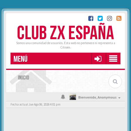
CLUB ZX ESPAÑA
Somos una comunidad de usuarios. Esta web no pertenece ni representa a
Citroën.
MENÚ
INICIO
Bienvenido,
Anonymous
Fecha actual Jue Ago 06, 2026 4:01 pm