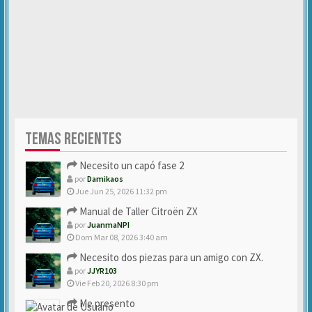
TEMAS RECIENTES
Necesito un capó fase 2
por
Damikaos
Jue Jun 25, 2026 11:32 pm
Manual de Taller Citroën ZX
por
JuanmaNPI
Dom Mar 08, 2026 3:40 am
Necesito dos piezas para un amigo con ZX.
por
JJYR103
Vie Feb 20, 2026 8:30 pm
Me presento