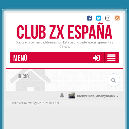
CLUB ZX ESPAÑA
Somos una comunidad de usuarios. Esta web no pertenece ni representa a
Citroën.
MENÚ
INICIO
Bienvenido,
Anonymous
Fecha actual Vie Ago 07, 2026 8:13 pm