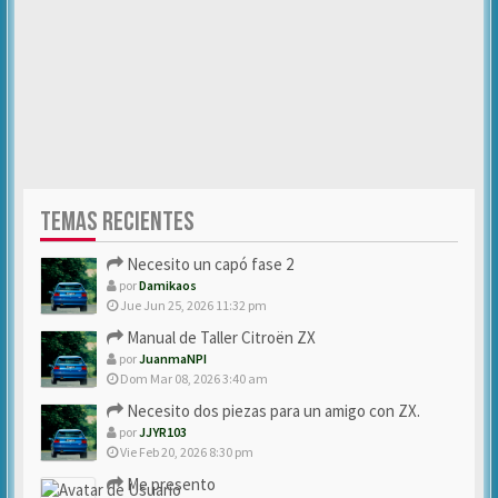
TEMAS RECIENTES
Necesito un capó fase 2
por
Damikaos
Jue Jun 25, 2026 11:32 pm
Manual de Taller Citroën ZX
por
JuanmaNPI
Dom Mar 08, 2026 3:40 am
Necesito dos piezas para un amigo con ZX.
por
JJYR103
Vie Feb 20, 2026 8:30 pm
Me presento