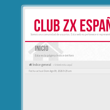
CLUB ZX ESPA
Somos una comunidad de usuarios. Esta web no pertenece ni represent
INICIO
Esta es la página índice del foro
Índice general
« Usted esta aquí
Fecha actual Dom Ago 09, 2026 9:29 am