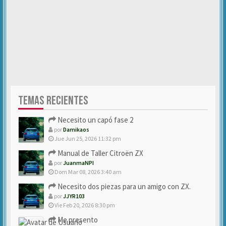
TEMAS RECIENTES
Necesito un capó fase 2
por
Damikaos
Jue Jun 25, 2026 11:32 pm
Manual de Taller Citroën ZX
por
JuanmaNPI
Dom Mar 08, 2026 3:40 am
Necesito dos piezas para un amigo con ZX.
por
JJYR103
Vie Feb 20, 2026 8:30 pm
Me presento