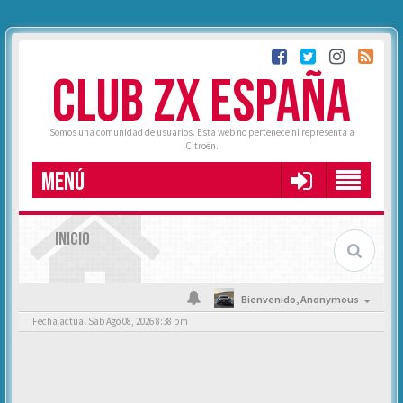
CLUB ZX ESPAÑA
Somos una comunidad de usuarios. Esta web no pertenece ni representa a
Citroën.
MENÚ
INICIO
Bienvenido,
Anonymous
Fecha actual Sab Ago 08, 2026 8:38 pm