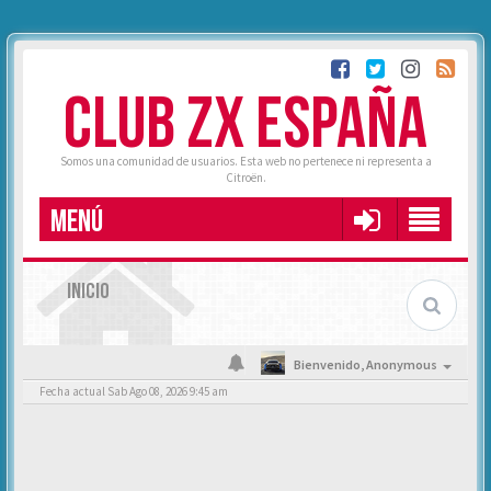
CLUB ZX ESPAÑA
Somos una comunidad de usuarios. Esta web no pertenece ni representa a
Citroën.
MENÚ
INICIO
Bienvenido,
Anonymous
Fecha actual Sab Ago 08, 2026 9:45 am