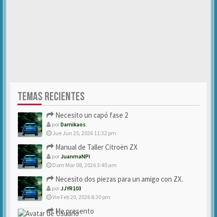
TEMAS RECIENTES
Necesito un capó fase 2
por
Damikaos
Jue Jun 25, 2026 11:32 pm
Manual de Taller Citroën ZX
por
JuanmaNPI
Dom Mar 08, 2026 3:40 am
Necesito dos piezas para un amigo con ZX.
por
JJYR103
Vie Feb 20, 2026 8:30 pm
Me presento