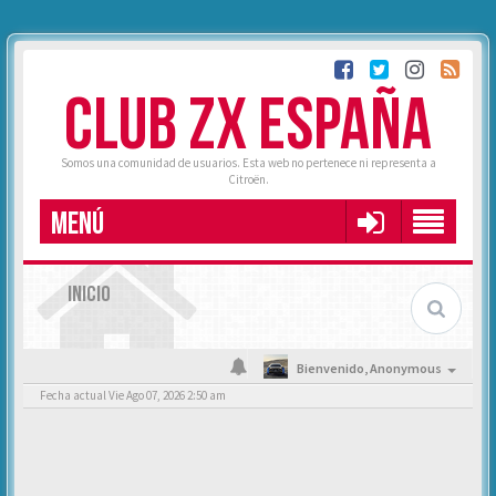
CLUB ZX ESPAÑA
Somos una comunidad de usuarios. Esta web no pertenece ni representa a
Citroën.
MENÚ
INICIO
Bienvenido,
Anonymous
Fecha actual Vie Ago 07, 2026 2:50 am