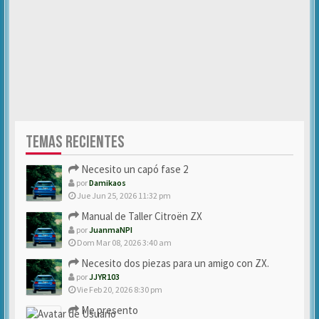
TEMAS RECIENTES
Necesito un capó fase 2
por
Damikaos
Jue Jun 25, 2026 11:32 pm
Manual de Taller Citroën ZX
por
JuanmaNPI
Dom Mar 08, 2026 3:40 am
Necesito dos piezas para un amigo con ZX.
por
JJYR103
Vie Feb 20, 2026 8:30 pm
Me presento