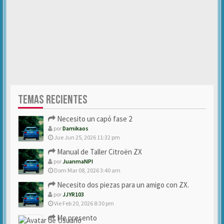
TEMAS RECIENTES
Necesito un capó fase 2
por
Damikaos
Jue Jun 25, 2026 11:32 pm
Manual de Taller Citroën ZX
por
JuanmaNPI
Dom Mar 08, 2026 3:40 am
Necesito dos piezas para un amigo con ZX.
por
JJYR103
Vie Feb 20, 2026 8:30 pm
Me presento