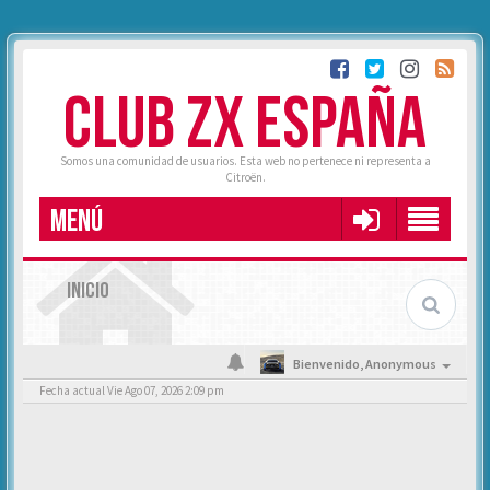
CLUB ZX ESPAÑA
Somos una comunidad de usuarios. Esta web no pertenece ni representa a
Citroën.
MENÚ
INICIO
Bienvenido,
Anonymous
Fecha actual Vie Ago 07, 2026 2:09 pm