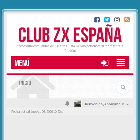
CLUB ZX ESPAÑA
Somos una comunidad de usuarios. Esta web no pertenece ni representa a
Citroën.
MENÚ
INICIO
Bienvenido,
Anonymous
Fecha actual Jue Ago 06, 2026 10:22 pm