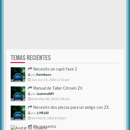
TEMAS RECIENTES
Necesito un capó fase 2
por
Damikaos
Jue Jun 25, 2026 11:32 pm
Manual de Taller Citroën ZX
por
JuanmaNPI
Dom Mar 08, 2026 3:40 am
Necesito dos piezas para un amigo con ZX.
por
JJYR103
Vie Feb 20, 2026 8:30 pm
Me presento