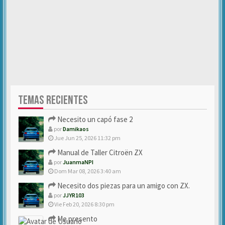
TEMAS RECIENTES
Necesito un capó fase 2
por
Damikaos
Jue Jun 25, 2026 11:32 pm
Manual de Taller Citroën ZX
por
JuanmaNPI
Dom Mar 08, 2026 3:40 am
Necesito dos piezas para un amigo con ZX.
por
JJYR103
Vie Feb 20, 2026 8:30 pm
Me presento