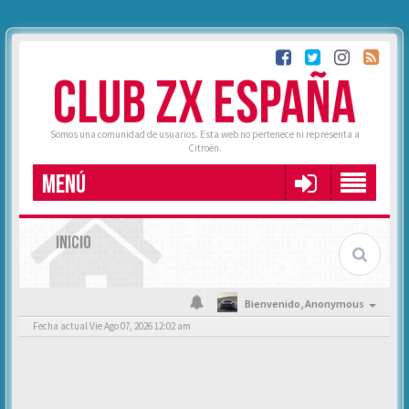
CLUB ZX ESPAÑA
Somos una comunidad de usuarios. Esta web no pertenece ni representa a
Citroën.
MENÚ
INICIO
Bienvenido,
Anonymous
Fecha actual Vie Ago 07, 2026 12:02 am