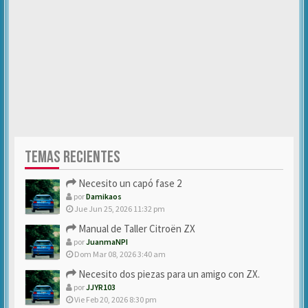
TEMAS RECIENTES
Necesito un capó fase 2
por
Damikaos
Jue Jun 25, 2026 11:32 pm
Manual de Taller Citroën ZX
por
JuanmaNPI
Dom Mar 08, 2026 3:40 am
Necesito dos piezas para un amigo con ZX.
por
JJYR103
Vie Feb 20, 2026 8:30 pm