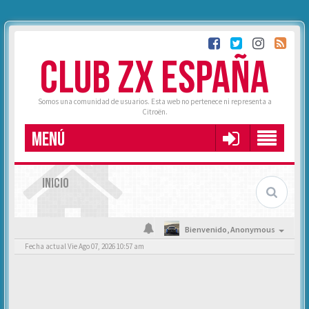
CLUB ZX ESPAÑA
Somos una comunidad de usuarios. Esta web no pertenece ni representa a
Citroën.
MENÚ
INICIO
Bienvenido,
Anonymous
Fecha actual Vie Ago 07, 2026 10:57 am