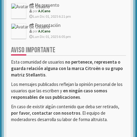
Me presento
por
AJCano
Lun Dic 01, 2025 6:21 pm
Presentación
por
AJCano
Lun Dic 01, 2025 6:05 pm
AVISO IMPORTANTE
Esta comunidad de usuarios
no pertenece, representa o
guarda relación alguna con la marca Citroën o su grupo
matriz Stellantis
.
Los mensajes publicados reflejan la opinión personal de los
usuarios que las escriben y
en ningún caso somos
responsables de sus publicaciones
.
En caso de existir algún contenido que deba ser retirado,
por favor, contactar con nosotros
. El equipo de
moderadores desarrolla su labor de forma altruista.