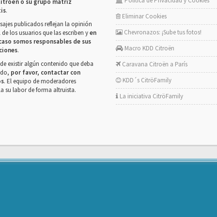
Política de Privacidad y Cookies
itroën o su grupo matriz
tis
.
Eliminar Cookies
ajes publicados reflejan la opinión
Chevronazos: ¡Sube tus fotos!
 de los usuarios que las escriben y
en
caso somos responsables de sus
Macro KDD Citroën
ciones
.
de existir algún contenido que deba
Caravana Citroën a París
rado,
por favor, contactar con
KDD´s CitröFamily
os
. El equipo de moderadores
la su labor de forma altruista.
La iniciativa CitröFamily