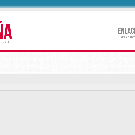
ÑA
ENLAC
Links de int
a a Citroën.