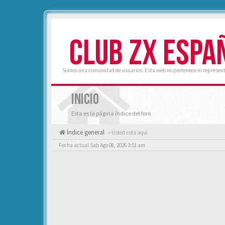
CLUB ZX ESPA
Somos una comunidad de usuarios. Esta web no pertenece ni represent
INICIO
Esta es la página índice del foro
Índice general
« Usted esta aquí
Fecha actual Sab Ago 08, 2026 3:51 am