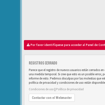
Por favor identifíquese para acceder al Panel de Con
Registros cerrado
Parece que el registro de nuevos usuarios están cerrados e
una medida temporal. Si cree que esto es un posible error, 
informe de esto. Pedimos disculpas por las molestias que e
política de privacidad y condiciones de uso están disponibl
Condiciones de uso
|
Política de privacidad
Contactar con el Webmaster