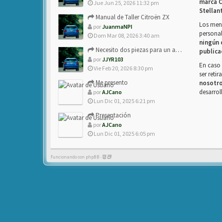
marca C
Jue Jun 25, 2026 11:32 pm
Stellan
Manual de Taller Citroën ZX
Los mens
por
JuanmaNPI
personal
Dom Mar 08, 2026 3:40 am
ningún 
Necesito dos piezas para un amigo con ZX.
publica
por
JJYR103
En caso 
Vie Feb 20, 2026 8:30 pm
ser reti
Me presento
nosotr
desarrol
por
AJCano
Lun Dic 01, 2025 6:21 pm
Presentación
por
AJCano
Lun Dic 01, 2025 6:05 pm
Funcionando con phpBB -