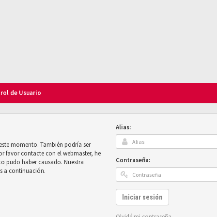
trol de Usuario
Alias:
n este momento. También podría ser
por favor contacte con el webmaster, he
Contraseña:
sto pudo haber causado. Nuestra
es a continuación.
Iniciar sesión
Olvidé mi contraseña