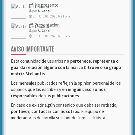
Me presento
por
AJCano
Lun Dic 01, 2025 6:21 pm
Presentación
por
AJCano
Lun Dic 01, 2025 6:05 pm
AVISO IMPORTANTE
Esta comunidad de usuarios
no pertenece, representa o
guarda relación alguna con la marca Citroën o su grupo
matriz Stellantis
.
Los mensajes publicados reflejan la opinión personal de los
usuarios que las escriben y
en ningún caso somos
responsables de sus publicaciones
.
En caso de existir algún contenido que deba ser retirado,
por favor, contactar con nosotros
. El equipo de
moderadores desarrolla su labor de forma altruista.