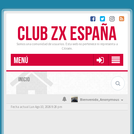
CLUB ZX ESPAÑA
Somos una comunidad de usuarios. Esta web no pertenece ni representa a
Citroën.
MENÚ
INICIO
Bienvenido,
Anonymous
Fecha actual Lun Ago 10, 2026 9:28 pm