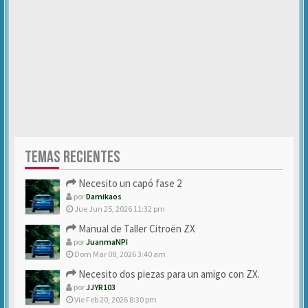
TEMAS RECIENTES
Necesito un capó fase 2
por
Damikaos
Jue Jun 25, 2026 11:32 pm
Manual de Taller Citroën ZX
por
JuanmaNPI
Dom Mar 08, 2026 3:40 am
Necesito dos piezas para un amigo con ZX.
por
JJYR103
Vie Feb 20, 2026 8:30 pm