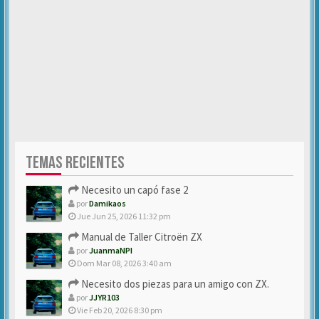
TEMAS RECIENTES
Necesito un capó fase 2
por
Damikaos
Jue Jun 25, 2026 11:32 pm
Manual de Taller Citroën ZX
por
JuanmaNPI
Dom Mar 08, 2026 3:40 am
Necesito dos piezas para un amigo con ZX.
por
JJYR103
Vie Feb 20, 2026 8:30 pm