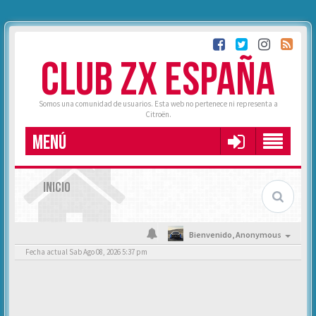
CLUB ZX ESPAÑA
Somos una comunidad de usuarios. Esta web no pertenece ni representa a
Citroën.
MENÚ
INICIO
Bienvenido,
Anonymous
Fecha actual Sab Ago 08, 2026 5:37 pm