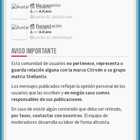
Me presento
por
AJCano
Lun Dic 01, 2025 6:21 pm
Presentación
por
AJCano
Lun Dic 01, 2025 6:05 pm
AVISO IMPORTANTE
Esta comunidad de usuarios
no pertenece, representa o
guarda relación alguna con la marca Citroën o su grupo
matriz Stellantis
.
Los mensajes publicados reflejan la opinión personal de los
usuarios que las escriben y
en ningún caso somos
responsables de sus publicaciones
.
En caso de existir algún contenido que deba ser retirado,
por favor, contactar con nosotros
. El equipo de
moderadores desarrolla su labor de forma altruista.