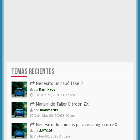
TEMAS RECIENTES
Necesito un capó fase 2
por
Damikaos
Jue Jun 25, 2026 11:32 pm
Manual de Taller Citroën ZX
por
JuanmaNPI
Dom Mar 08, 2026 3:40 am
Necesito dos piezas para un amigo con ZX.
por
JJYR103
Vie Feb 20, 2026 8:30 pm