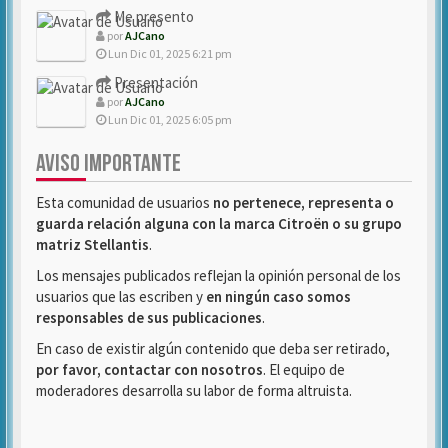
Me presento
por
AJCano
Lun Dic 01, 2025 6:21 pm
Presentación
por
AJCano
Lun Dic 01, 2025 6:05 pm
AVISO IMPORTANTE
Esta comunidad de usuarios
no pertenece, representa o
guarda relación alguna con la marca Citroën o su grupo
matriz Stellantis
.
Los mensajes publicados reflejan la opinión personal de los
usuarios que las escriben y
en ningún caso somos
responsables de sus publicaciones
.
En caso de existir algún contenido que deba ser retirado,
por favor, contactar con nosotros
. El equipo de
moderadores desarrolla su labor de forma altruista.