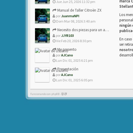
marca C
Jue Jun 25, 2026 11:32 pm
Stellan
Manual de Taller Citroën ZX
Los mens
por
JuanmaNPI
personal
Dom Mar 08, 2026 3:40 am
ningún 
Necesito dos piezas para un amigo con ZX.
publica
por
JJYR103
En caso 
Vie Feb 20, 2026 8:30 pm
ser reti
Me presento
nosotr
desarrol
por
AJCano
Lun Dic 01, 2025 6:21 pm
Presentación
por
AJCano
Lun Dic 01, 2025 6:05 pm
Funcionando con phpBB -