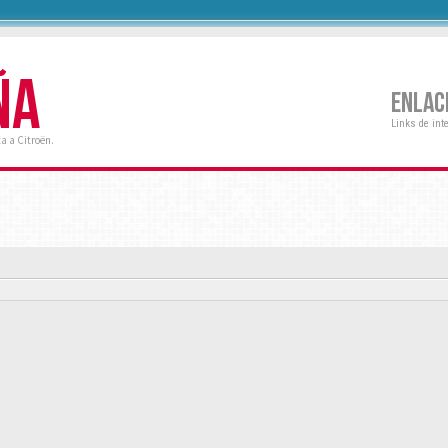
ÑA
ENLAC
Links de int
a a Citroën.