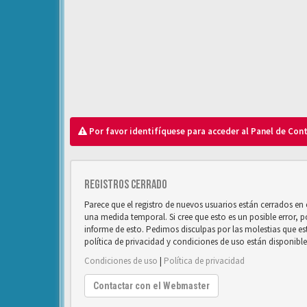
Por favor identifíquese para acceder al Panel de Con
Registros cerrado
Parece que el registro de nuevos usuarios están cerrados e
una medida temporal. Si cree que esto es un posible error, 
informe de esto. Pedimos disculpas por las molestias que e
política de privacidad y condiciones de uso están disponibl
Condiciones de uso
|
Política de privacidad
Contactar con el Webmaster