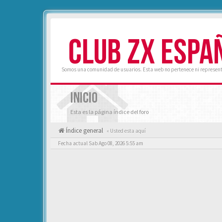
CLUB ZX ESPA
Somos una comunidad de usuarios. Esta web no pertenece ni represent
INICIO
Esta es la página índice del foro
Índice general
« Usted esta aquí
Fecha actual Sab Ago 08, 2026 5:55 am