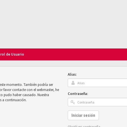
trol de Usuario
Alias:
n este momento. También podría ser
por favor contacte con el webmaster, he
Contraseña:
sto pudo haber causado. Nuestra
es a continuación.
Iniciar sesión
Olvidé mi contraseña