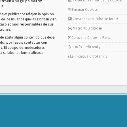
Política de Privacidad y Cookies
itroën o su grupo matriz
tis
.
Eliminar Cookies
ajes publicados reflejan la opinión
Chevronazos: ¡Sube tus fotos!
 de los usuarios que las escriben y
en
caso somos responsables de sus
Macro KDD Citroën
ciones
.
de existir algún contenido que deba
Caravana Citroën a París
rado,
por favor, contactar con
KDD´s CitröFamily
os
. El equipo de moderadores
la su labor de forma altruista.
La iniciativa CitröFamily