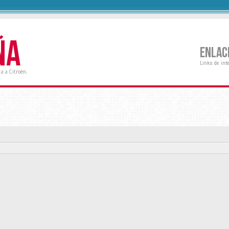
ÑA
ENLAC
Links de int
a a Citroën.