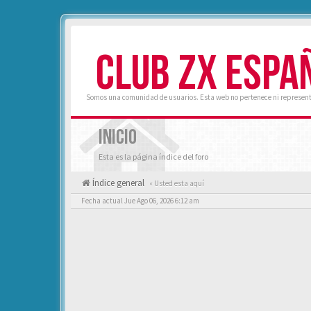
CLUB ZX ESPA
Somos una comunidad de usuarios. Esta web no pertenece ni represent
INICIO
Esta es la página índice del foro
Índice general
« Usted esta aquí
Fecha actual Jue Ago 06, 2026 6:12 am