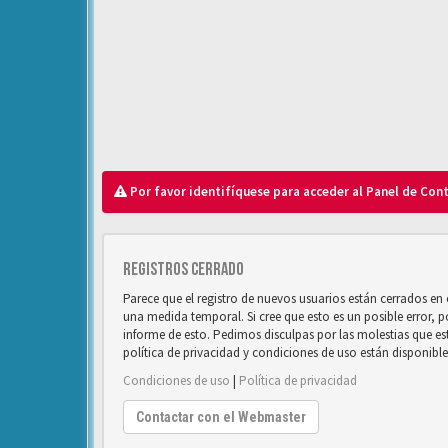
Por favor identifíquese para acceder al Panel de Con
Registros cerrado
Parece que el registro de nuevos usuarios están cerrados e
una medida temporal. Si cree que esto es un posible error, 
informe de esto. Pedimos disculpas por las molestias que e
política de privacidad y condiciones de uso están disponibl
Condiciones de uso
|
Política de privacidad
Contactar con el Webmaster