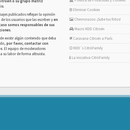
Política de Privacidad y Cookies
itroën o su grupo matriz
tis
.
Eliminar Cookies
ajes publicados reflejan la opinión
Chevronazos: ¡Sube tus fotos!
 de los usuarios que las escriben y
en
caso somos responsables de sus
Macro KDD Citroën
ciones
.
de existir algún contenido que deba
Caravana Citroën a París
rado,
por favor, contactar con
KDD´s CitröFamily
os
. El equipo de moderadores
la su labor de forma altruista.
La iniciativa CitröFamily