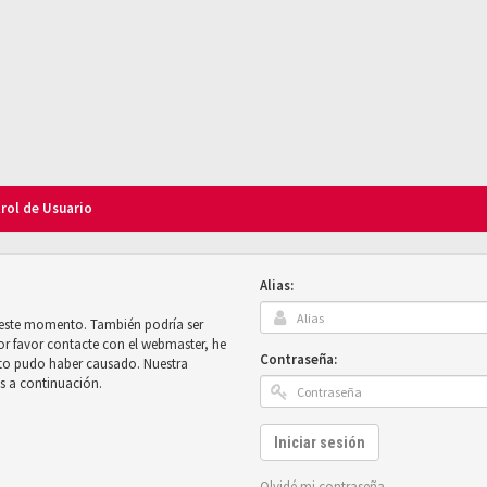
trol de Usuario
Alias:
n este momento. También podría ser
por favor contacte con el webmaster, he
Contraseña:
sto pudo haber causado. Nuestra
es a continuación.
Iniciar sesión
Olvidé mi contraseña