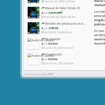
marca C
Jue Jun 25, 2026 11:32 pm
Stellan
Manual de Taller Citroën ZX
Los mens
por
JuanmaNPI
personal
Dom Mar 08, 2026 3:40 am
ningún 
Necesito dos piezas para un amigo con ZX.
publica
por
JJYR103
En caso 
Vie Feb 20, 2026 8:30 pm
ser reti
Me presento
nosotr
desarrol
por
AJCano
Lun Dic 01, 2025 6:21 pm
Presentación
por
AJCano
Lun Dic 01, 2025 6:05 pm
Funcionando con phpBB -