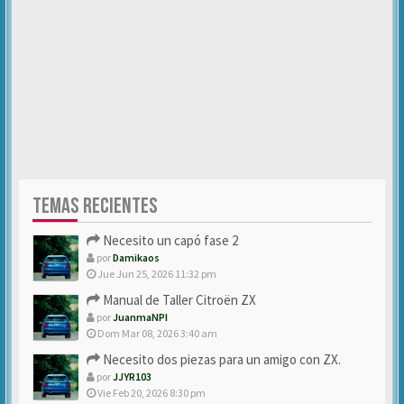
TEMAS RECIENTES
Necesito un capó fase 2
por
Damikaos
Jue Jun 25, 2026 11:32 pm
Manual de Taller Citroën ZX
por
JuanmaNPI
Dom Mar 08, 2026 3:40 am
Necesito dos piezas para un amigo con ZX.
por
JJYR103
Vie Feb 20, 2026 8:30 pm