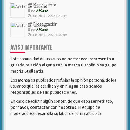
Me presento
por
AJCano
Lun Dic 01, 2025 6:21 pm
Presentación
por
AJCano
Lun Dic 01, 2025 6:05 pm
AVISO IMPORTANTE
Esta comunidad de usuarios
no pertenece, representa o
guarda relación alguna con la marca Citroën o su grupo
matriz Stellantis
.
Los mensajes publicados reflejan la opinión personal de los
usuarios que las escriben y
en ningún caso somos
responsables de sus publicaciones
.
En caso de existir algún contenido que deba ser retirado,
por favor, contactar con nosotros
. El equipo de
moderadores desarrolla su labor de forma altruista.