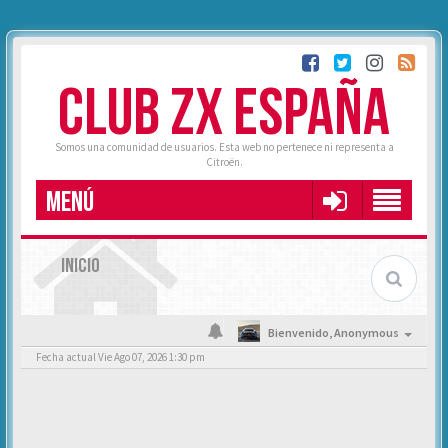
CLUB ZX ESPAÑA
Somos una comunidad de usuarios. Esta web no pertenece ni representa a
Citroën.
MENÚ
INICIO
Bienvenido,
Anonymous
Fecha actual Vie Ago 07, 2026 1:30 pm