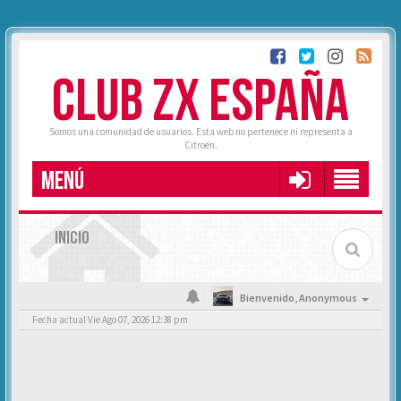
CLUB ZX ESPAÑA
Somos una comunidad de usuarios. Esta web no pertenece ni representa a
Citroën.
MENÚ
INICIO
Bienvenido,
Anonymous
Fecha actual Vie Ago 07, 2026 12:38 pm