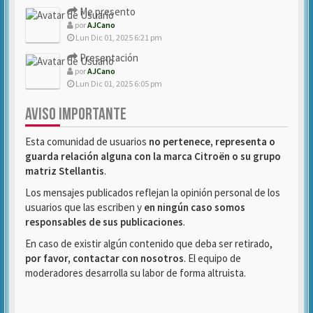
Me presento
por
AJCano
Lun Dic 01, 2025 6:21 pm
Presentación
por
AJCano
Lun Dic 01, 2025 6:05 pm
AVISO IMPORTANTE
Esta comunidad de usuarios
no pertenece, representa o
guarda relación alguna con la marca Citroën o su grupo
matriz Stellantis
.
Los mensajes publicados reflejan la opinión personal de los
usuarios que las escriben y
en ningún caso somos
responsables de sus publicaciones
.
En caso de existir algún contenido que deba ser retirado,
por favor, contactar con nosotros
. El equipo de
moderadores desarrolla su labor de forma altruista.