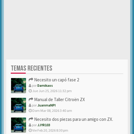
TEMAS RECIENTES
Necesito un capó fase 2
por
Damikaos
Jue Jun 25, 2026 11:32 pm
Manual de Taller Citroën ZX
por
JuanmaNPI
Dom Mar 08, 2026 3:40 am
Necesito dos piezas para un amigo con ZX.
por
JJYR103
Vie Feb 20, 2026 8:30 pm