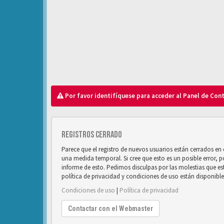
Por favor identifíquese para acceder al Panel de Con
Registros cerrado
Parece que el registro de nuevos usuarios están cerrados e
una medida temporal. Si cree que esto es un posible error, 
informe de esto. Pedimos disculpas por las molestias que e
política de privacidad y condiciones de uso están disponibl
Condiciones de uso
|
Política de privacidad
Contactar con el Webmaster