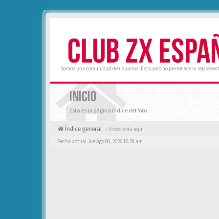
CLUB ZX ESPA
Somos una comunidad de usuarios. Esta web no pertenece ni represent
INICIO
Esta es la página índice del foro
Índice general
« Usted esta aquí
Fecha actual Jue Ago 06, 2026 10:28 am