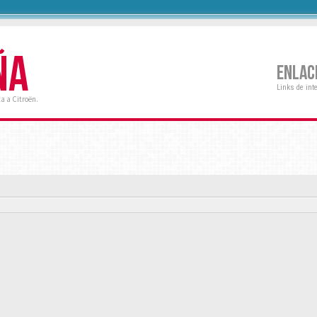
ÑA
ENLAC
Links de int
a a Citroën.