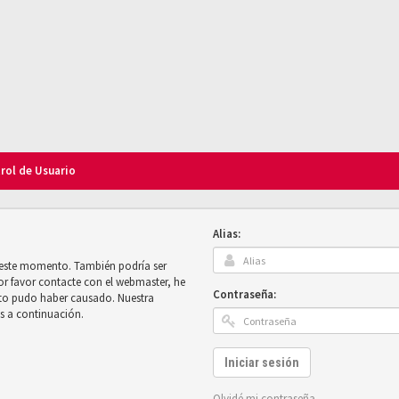
trol de Usuario
Alias:
n este momento. También podría ser
por favor contacte con el webmaster, he
Contraseña:
sto pudo haber causado. Nuestra
es a continuación.
Iniciar sesión
Olvidé mi contraseña