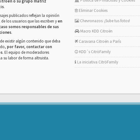
Política de Privacidad y Cookies
itroën o su grupo matriz
tis
.
Eliminar Cookies
ajes publicados reflejan la opinión
Chevronazos: ¡Sube tus fotos!
 de los usuarios que las escriben y
en
caso somos responsables de sus
Macro KDD Citroën
ciones
.
de existir algún contenido que deba
Caravana Citroën a París
rado,
por favor, contactar con
KDD´s CitröFamily
os
. El equipo de moderadores
la su labor de forma altruista.
La iniciativa CitröFamily