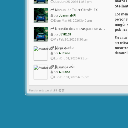
marca C
Jue Jun 25, 2026 11:32 pm
Stellan
Manual de Taller Citroën ZX
Los mens
por
JuanmaNPI
personal
Dom Mar 08, 2026 3:40 am
ningún 
Necesito dos piezas para un amigo con ZX.
publica
por
JJYR103
En caso 
Vie Feb 20, 2026 8:30 pm
ser reti
Me presento
nosotr
desarrol
por
AJCano
Lun Dic 01, 2025 6:21 pm
Presentación
por
AJCano
Lun Dic 01, 2025 6:05 pm
Funcionando con phpBB -