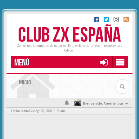
CLUB ZX ESPAÑA
Somos una comunidad de usuarios. Esta web no pertenece ni representa a
Citroën.
MENÚ
INICIO
Bienvenido,
Anonymous
Fecha actual Vie Ago 07, 2026 11:28 am