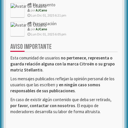
Me presento
por
AJCano
Lun Dic 01, 2025 6:21 pm
Presentación
por
AJCano
Lun Dic 01, 2025 6:05 pm
AVISO IMPORTANTE
Esta comunidad de usuarios
no pertenece, representa o
guarda relación alguna con la marca Citroën o su grupo
matriz Stellantis
.
Los mensajes publicados reflejan la opinión personal de los
usuarios que las escriben y
en ningún caso somos
responsables de sus publicaciones
.
En caso de existir algún contenido que deba ser retirado,
por favor, contactar con nosotros
. El equipo de
moderadores desarrolla su labor de forma altruista.