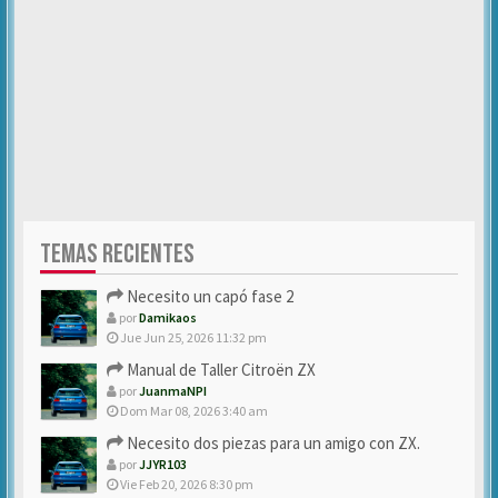
TEMAS RECIENTES
Necesito un capó fase 2
por
Damikaos
Jue Jun 25, 2026 11:32 pm
Manual de Taller Citroën ZX
por
JuanmaNPI
Dom Mar 08, 2026 3:40 am
Necesito dos piezas para un amigo con ZX.
por
JJYR103
Vie Feb 20, 2026 8:30 pm