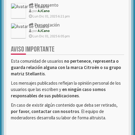
Me presento
por
AJCano
Lun Dic 01, 2025 6:21 pm
Presentación
por
AJCano
Lun Dic 01, 2025 6:05 pm
AVISO IMPORTANTE
Esta comunidad de usuarios
no pertenece, representa o
guarda relación alguna con la marca Citroën o su grupo
matriz Stellantis
.
Los mensajes publicados reflejan la opinión personal de los
usuarios que las escriben y
en ningún caso somos
responsables de sus publicaciones
.
En caso de existir algún contenido que deba ser retirado,
por favor, contactar con nosotros
. El equipo de
moderadores desarrolla su labor de forma altruista.