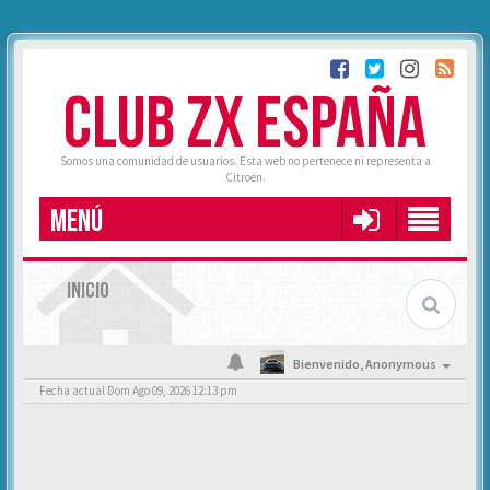
CLUB ZX ESPAÑA
Somos una comunidad de usuarios. Esta web no pertenece ni representa a
Citroën.
MENÚ
INICIO
Bienvenido,
Anonymous
Fecha actual Dom Ago 09, 2026 12:13 pm