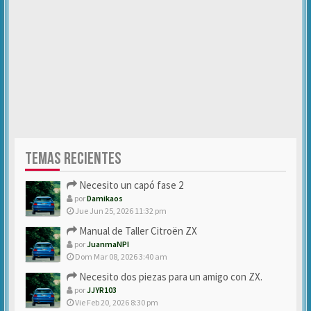
TEMAS RECIENTES
Necesito un capó fase 2
por
Damikaos
Jue Jun 25, 2026 11:32 pm
Manual de Taller Citroën ZX
por
JuanmaNPI
Dom Mar 08, 2026 3:40 am
Necesito dos piezas para un amigo con ZX.
por
JJYR103
Vie Feb 20, 2026 8:30 pm