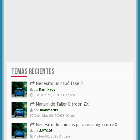
TEMAS RECIENTES
Necesito un capó fase 2
por
Damikaos
Jue Jun 25, 2026 11:32 pm
Manual de Taller Citroën ZX
por
JuanmaNPI
Dom Mar 08, 2026 3:40 am
Necesito dos piezas para un amigo con ZX.
por
JJYR103
Vie Feb 20, 2026 8:30 pm