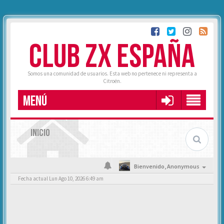
CLUB ZX ESPAÑA
Somos una comunidad de usuarios. Esta web no pertenece ni representa a
Citroën.
MENÚ
INICIO
Bienvenido,
Anonymous
Fecha actual Lun Ago 10, 2026 6:49 am