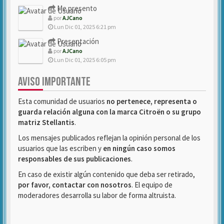
Me presento
por
AJCano
Lun Dic 01, 2025 6:21 pm
Presentación
por
AJCano
Lun Dic 01, 2025 6:05 pm
AVISO IMPORTANTE
Esta comunidad de usuarios
no pertenece, representa o
guarda relación alguna con la marca Citroën o su grupo
matriz Stellantis
.
Los mensajes publicados reflejan la opinión personal de los
usuarios que las escriben y
en ningún caso somos
responsables de sus publicaciones
.
En caso de existir algún contenido que deba ser retirado,
por favor, contactar con nosotros
. El equipo de
moderadores desarrolla su labor de forma altruista.