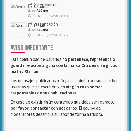
Me presento
por
AJCano
Lun Dic 01, 2025 6:21 pm
Presentación
por
AJCano
Lun Dic 01, 2025 6:05 pm
AVISO IMPORTANTE
Esta comunidad de usuarios
no pertenece, representa o
guarda relación alguna con la marca Citroën o su grupo
matriz Stellantis
.
Los mensajes publicados reflejan la opinión personal de los
usuarios que las escriben y
en ningún caso somos
responsables de sus publicaciones
.
En caso de existir algún contenido que deba ser retirado,
por favor, contactar con nosotros
. El equipo de
moderadores desarrolla su labor de forma altruista.