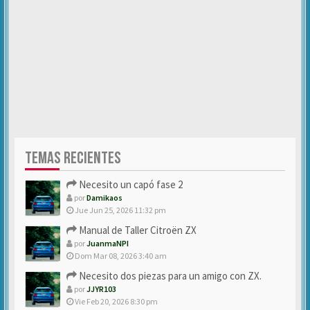
TEMAS RECIENTES
Necesito un capó fase 2
por
Damikaos
Jue Jun 25, 2026 11:32 pm
Manual de Taller Citroën ZX
por
JuanmaNPI
Dom Mar 08, 2026 3:40 am
Necesito dos piezas para un amigo con ZX.
por
JJYR103
Vie Feb 20, 2026 8:30 pm