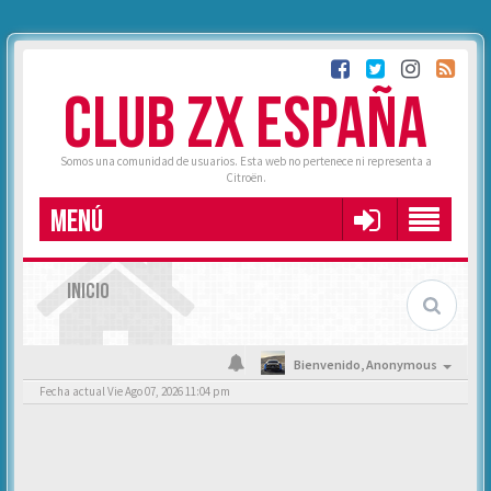
CLUB ZX ESPAÑA
Somos una comunidad de usuarios. Esta web no pertenece ni representa a
Citroën.
MENÚ
INICIO
Bienvenido,
Anonymous
Fecha actual Vie Ago 07, 2026 11:04 pm