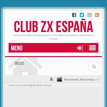
CLUB ZX ESPAÑA
Somos una comunidad de usuarios. Esta web no pertenece ni representa a
Citroën.
MENÚ
INICIO
Bienvenido,
Anonymous
Fecha actual Dom Ago 09, 2026 12:43 pm