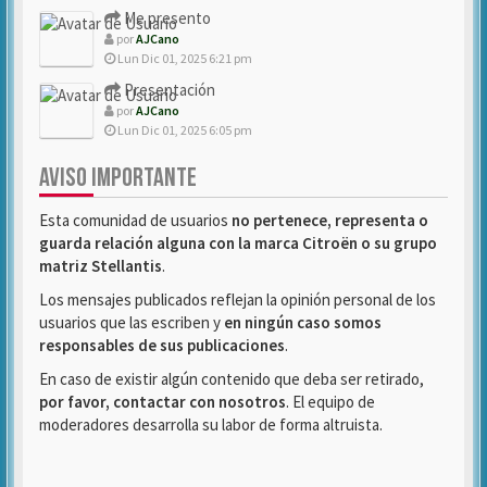
Me presento
por
AJCano
Lun Dic 01, 2025 6:21 pm
Presentación
por
AJCano
Lun Dic 01, 2025 6:05 pm
AVISO IMPORTANTE
Esta comunidad de usuarios
no pertenece, representa o
guarda relación alguna con la marca Citroën o su grupo
matriz Stellantis
.
Los mensajes publicados reflejan la opinión personal de los
usuarios que las escriben y
en ningún caso somos
responsables de sus publicaciones
.
En caso de existir algún contenido que deba ser retirado,
por favor, contactar con nosotros
. El equipo de
moderadores desarrolla su labor de forma altruista.