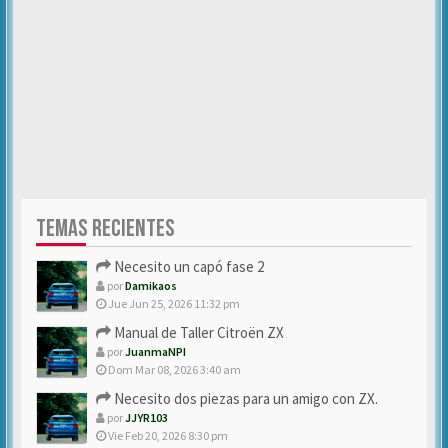
TEMAS RECIENTES
Necesito un capó fase 2
por
Damikaos
Jue Jun 25, 2026 11:32 pm
Manual de Taller Citroën ZX
por
JuanmaNPI
Dom Mar 08, 2026 3:40 am
Necesito dos piezas para un amigo con ZX.
por
JJYR103
Vie Feb 20, 2026 8:30 pm