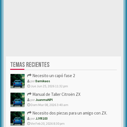
TEMAS RECIENTES
Necesito un capó fase 2
por
Damikaos
Jue Jun 25, 2026 11:32 pm
Manual de Taller Citroën ZX
por
JuanmaNPI
Dom Mar 08, 2026 3:40 am
Necesito dos piezas para un amigo con ZX.
por
JJYR103
Vie Feb 20, 2026 8:30 pm