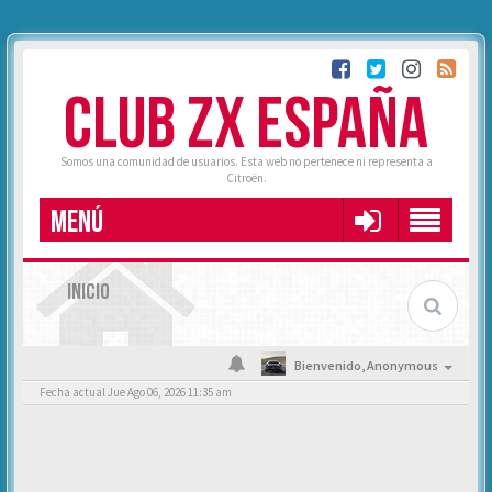
CLUB ZX ESPAÑA
Somos una comunidad de usuarios. Esta web no pertenece ni representa a
Citroën.
MENÚ
INICIO
Bienvenido,
Anonymous
Fecha actual Jue Ago 06, 2026 11:35 am