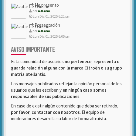
Me presento
por
AJCano
Lun Dic 01, 2025 6:21 pm
Presentación
por
AJCano
Lun Dic 01, 2025 6:05 pm
AVISO IMPORTANTE
Esta comunidad de usuarios
no pertenece, representa o
guarda relación alguna con la marca Citroën o su grupo
matriz Stellantis
.
Los mensajes publicados reflejan la opinión personal de los
usuarios que las escriben y
en ningún caso somos
responsables de sus publicaciones
.
En caso de existir algún contenido que deba ser retirado,
por favor, contactar con nosotros
. El equipo de
moderadores desarrolla su labor de forma altruista.