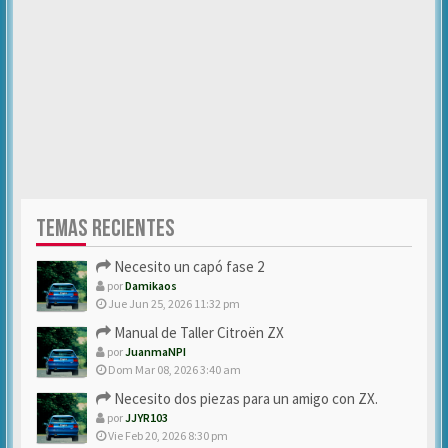
TEMAS RECIENTES
Necesito un capó fase 2
por
Damikaos
Jue Jun 25, 2026 11:32 pm
Manual de Taller Citroën ZX
por
JuanmaNPI
Dom Mar 08, 2026 3:40 am
Necesito dos piezas para un amigo con ZX.
por
JJYR103
Vie Feb 20, 2026 8:30 pm