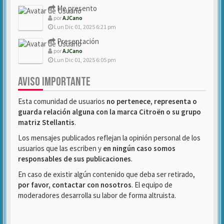
Me presento
por
AJCano
Lun Dic 01, 2025 6:21 pm
Presentación
por
AJCano
Lun Dic 01, 2025 6:05 pm
AVISO IMPORTANTE
Esta comunidad de usuarios
no pertenece, representa o
guarda relación alguna con la marca Citroën o su grupo
matriz Stellantis
.
Los mensajes publicados reflejan la opinión personal de los
usuarios que las escriben y
en ningún caso somos
responsables de sus publicaciones
.
En caso de existir algún contenido que deba ser retirado,
por favor, contactar con nosotros
. El equipo de
moderadores desarrolla su labor de forma altruista.