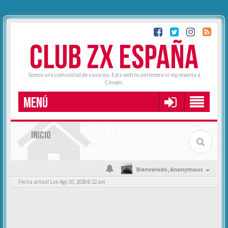
CLUB ZX ESPAÑA
Somos una comunidad de usuarios. Esta web no pertenece ni representa a
Citroën.
MENÚ
INICIO
Bienvenido,
Anonymous
Fecha actual Lun Ago 10, 2026 8:22 am