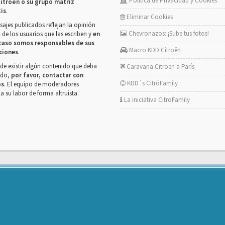
Política de Privacidad y Cookies
itroën o su grupo matriz
tis
.
Eliminar Cookies
ajes publicados reflejan la opinión
Chevronazos: ¡Sube tus fotos!
 de los usuarios que las escriben y
en
caso somos responsables de sus
Macro KDD Citroën
ciones
.
de existir algún contenido que deba
Caravana Citroën a París
rado,
por favor, contactar con
KDD´s CitröFamily
os
. El equipo de moderadores
la su labor de forma altruista.
La iniciativa CitröFamily