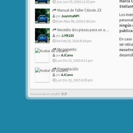
marca C
Jue Jun 25, 2026 11:32 pm
Stellan
Manual de Taller Citroën ZX
Los mens
por
JuanmaNPI
personal
Dom Mar 08, 2026 3:40 am
ningún 
Necesito dos piezas para un amigo con ZX.
publica
por
JJYR103
En caso 
Vie Feb 20, 2026 8:30 pm
ser reti
Me presento
nosotr
desarrol
por
AJCano
Lun Dic 01, 2025 6:21 pm
Presentación
por
AJCano
Lun Dic 01, 2025 6:05 pm
Funcionando con phpBB -