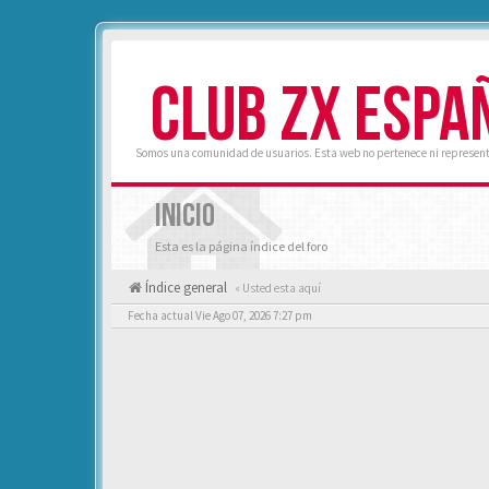
CLUB ZX ESPA
Somos una comunidad de usuarios. Esta web no pertenece ni represent
INICIO
Esta es la página índice del foro
Índice general
« Usted esta aquí
Fecha actual Vie Ago 07, 2026 7:27 pm