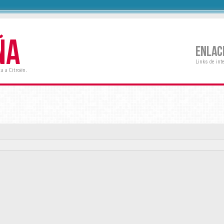
ÑA
ENLAC
Links de int
a a Citroën.