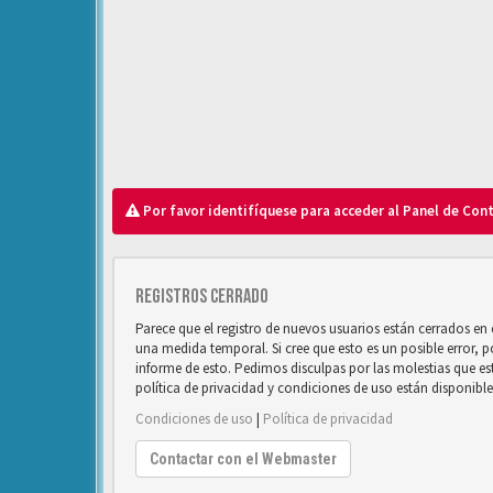
Por favor identifíquese para acceder al Panel de Con
Registros cerrado
Parece que el registro de nuevos usuarios están cerrados e
una medida temporal. Si cree que esto es un posible error, 
informe de esto. Pedimos disculpas por las molestias que e
política de privacidad y condiciones de uso están disponibl
Condiciones de uso
|
Política de privacidad
Contactar con el Webmaster