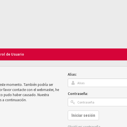
trol de Usuario
Alias:
n este momento. También podría ser
por favor contacte con el webmaster, he
Contraseña:
sto pudo haber causado. Nuestra
es a continuación.
Iniciar sesión
Olvidé mi contraseña