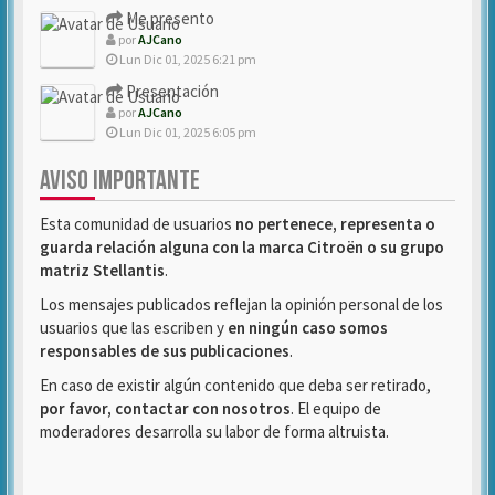
Me presento
por
AJCano
Lun Dic 01, 2025 6:21 pm
Presentación
por
AJCano
Lun Dic 01, 2025 6:05 pm
AVISO IMPORTANTE
Esta comunidad de usuarios
no pertenece, representa o
guarda relación alguna con la marca Citroën o su grupo
matriz Stellantis
.
Los mensajes publicados reflejan la opinión personal de los
usuarios que las escriben y
en ningún caso somos
responsables de sus publicaciones
.
En caso de existir algún contenido que deba ser retirado,
por favor, contactar con nosotros
. El equipo de
moderadores desarrolla su labor de forma altruista.