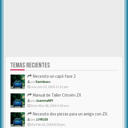
TEMAS RECIENTES
Necesito un capó fase 2
por
Damikaos
Jue Jun 25, 2026 11:32 pm
Manual de Taller Citroën ZX
por
JuanmaNPI
Dom Mar 08, 2026 3:40 am
Necesito dos piezas para un amigo con ZX.
por
JJYR103
Vie Feb 20, 2026 8:30 pm