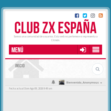
CLUB ZX ESPAÑA
Somos una comunidad de usuarios. Esta web no pertenece ni representa a
Citroën.
MENÚ
INICIO
Bienvenido,
Anonymous
Fecha actual Dom Ago 09, 2026 9:49 am