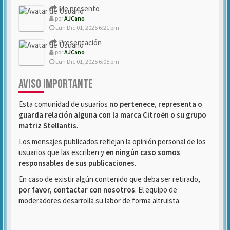
Me presento
por
AJCano
Lun Dic 01, 2025 6:21 pm
Presentación
por
AJCano
Lun Dic 01, 2025 6:05 pm
AVISO IMPORTANTE
Esta comunidad de usuarios
no pertenece, representa o
guarda relación alguna con la marca Citroën o su grupo
matriz Stellantis
.
Los mensajes publicados reflejan la opinión personal de los
usuarios que las escriben y
en ningún caso somos
responsables de sus publicaciones
.
En caso de existir algún contenido que deba ser retirado,
por favor, contactar con nosotros
. El equipo de
moderadores desarrolla su labor de forma altruista.