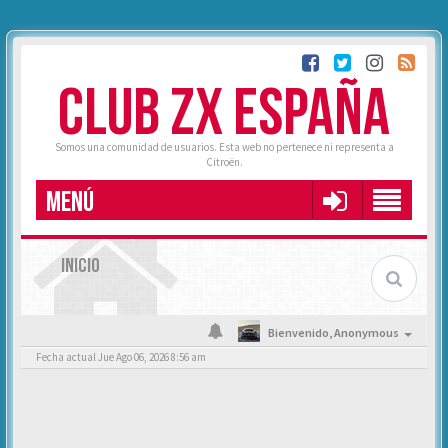
CLUB ZX ESPAÑA
Somos una comunidad de usuarios. Esta web no pertenece ni representa a
Citroën.
MENÚ
INICIO
Bienvenido,
Anonymous
Fecha actual Jue Ago 06, 2026 8:56 am