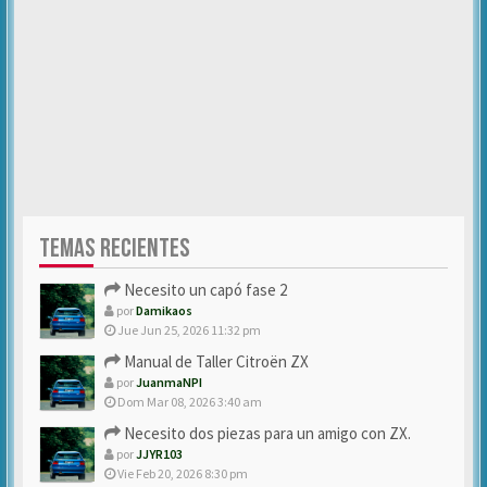
TEMAS RECIENTES
Necesito un capó fase 2
por
Damikaos
Jue Jun 25, 2026 11:32 pm
Manual de Taller Citroën ZX
por
JuanmaNPI
Dom Mar 08, 2026 3:40 am
Necesito dos piezas para un amigo con ZX.
por
JJYR103
Vie Feb 20, 2026 8:30 pm