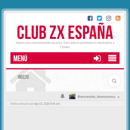
CLUB ZX ESPAÑA
Somos una comunidad de usuarios. Esta web no pertenece ni representa a
Citroën.
MENÚ
INICIO
Bienvenido,
Anonymous
Fecha actual Lun Ago 10, 2026 9:44 am