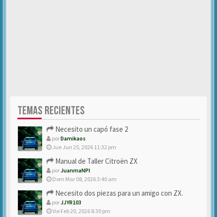
TEMAS RECIENTES
Necesito un capó fase 2
por
Damikaos
Jue Jun 25, 2026 11:32 pm
Manual de Taller Citroën ZX
por
JuanmaNPI
Dom Mar 08, 2026 3:40 am
Necesito dos piezas para un amigo con ZX.
por
JJYR103
Vie Feb 20, 2026 8:30 pm