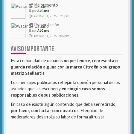
Me presento
por
AJCano
Lun Dic 01, 2025 6:21 pm
Presentación
por
AJCano
Lun Dic 01, 2025 6:05 pm
AVISO IMPORTANTE
Esta comunidad de usuarios
no pertenece, representa o
guarda relación alguna con la marca Citroën o su grupo
matriz Stellantis
.
Los mensajes publicados reflejan la opinión personal de los
usuarios que las escriben y
en ningún caso somos
responsables de sus publicaciones
.
En caso de existir algún contenido que deba ser retirado,
por favor, contactar con nosotros
. El equipo de
moderadores desarrolla su labor de forma altruista.