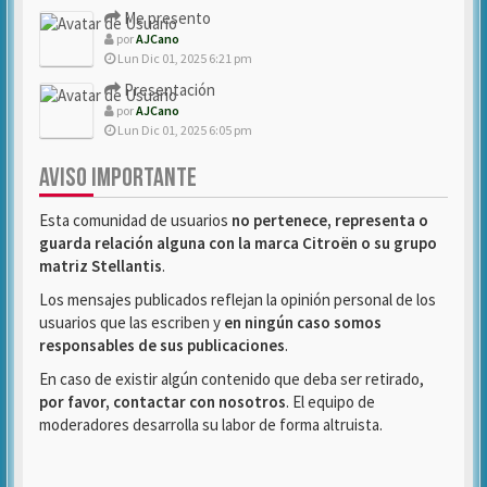
Me presento
por
AJCano
Lun Dic 01, 2025 6:21 pm
Presentación
por
AJCano
Lun Dic 01, 2025 6:05 pm
AVISO IMPORTANTE
Esta comunidad de usuarios
no pertenece, representa o
guarda relación alguna con la marca Citroën o su grupo
matriz Stellantis
.
Los mensajes publicados reflejan la opinión personal de los
usuarios que las escriben y
en ningún caso somos
responsables de sus publicaciones
.
En caso de existir algún contenido que deba ser retirado,
por favor, contactar con nosotros
. El equipo de
moderadores desarrolla su labor de forma altruista.