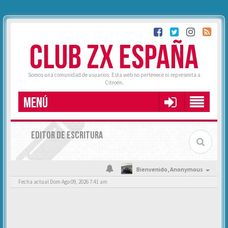
CLUB ZX ESPAÑA
Somos una comunidad de usuarios. Esta web no pertenece ni representa a
Citroën.
MENÚ
EDITOR DE ESCRITURA
Bienvenido,
Anonymous
Fecha actual Dom Ago 09, 2026 7:41 am