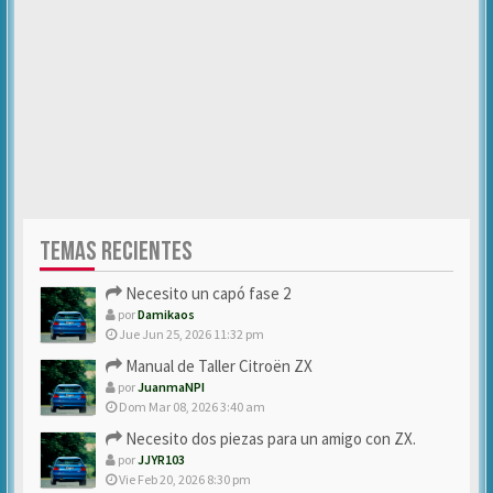
TEMAS RECIENTES
Necesito un capó fase 2
por
Damikaos
Jue Jun 25, 2026 11:32 pm
Manual de Taller Citroën ZX
por
JuanmaNPI
Dom Mar 08, 2026 3:40 am
Necesito dos piezas para un amigo con ZX.
por
JJYR103
Vie Feb 20, 2026 8:30 pm