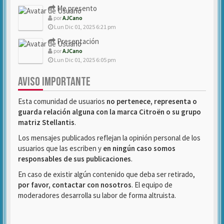
Me presento
por
AJCano
Lun Dic 01, 2025 6:21 pm
Presentación
por
AJCano
Lun Dic 01, 2025 6:05 pm
AVISO IMPORTANTE
Esta comunidad de usuarios
no pertenece, representa o
guarda relación alguna con la marca Citroën o su grupo
matriz Stellantis
.
Los mensajes publicados reflejan la opinión personal de los
usuarios que las escriben y
en ningún caso somos
responsables de sus publicaciones
.
En caso de existir algún contenido que deba ser retirado,
por favor, contactar con nosotros
. El equipo de
moderadores desarrolla su labor de forma altruista.