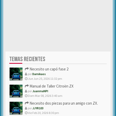
TEMAS RECIENTES
Necesito un capó fase 2
por
Damikaos
Jue Jun 25, 2026 11:32 pm
Manual de Taller Citroën ZX
por
JuanmaNPI
Dom Mar 08, 2026 3:40 am
Necesito dos piezas para un amigo con ZX.
por
JJYR103
Vie Feb 20, 2026 8:30 pm