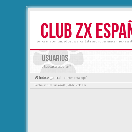
CLUB ZX ESPA
Somos una comunidad de usuarios. Esta web no pertenece ni represent
USUARIOS
¿Buscas a alguien?
Índice general
« Usted esta aquí
Fecha actual Jue Ago 06, 2026 12:30 am