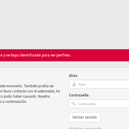
o y se haya identificado para ver perfiles.
Alias:
n este momento. También podría ser
por favor contacte con el webmaster, he
Contraseña:
sto pudo haber causado. Nuestra
es a continuación.
Iniciar sesión
Olvidé mi contraseña