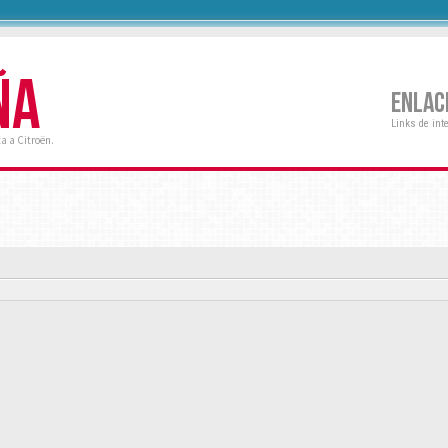
ÑA
ENLAC
Links de int
a a Citroën.