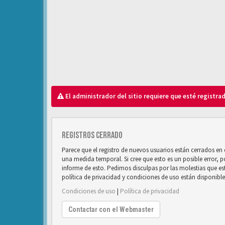
El administrador del sitio requiere que esté registrad
Registros cerrado
Parece que el registro de nuevos usuarios están cerrados e
una medida temporal. Si cree que esto es un posible error, 
informe de esto. Pedimos disculpas por las molestias que e
política de privacidad y condiciones de uso están disponibl
Condiciones de uso
|
Política de privacidad
Contactar con el Webmaster