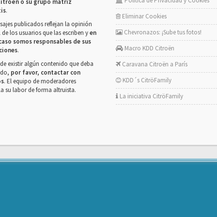
Política de Privacidad y Cookies
itroën o su grupo matriz
tis
.
Eliminar Cookies
ajes publicados reflejan la opinión
Chevronazos: ¡Sube tus fotos!
 de los usuarios que las escriben y
en
caso somos responsables de sus
Macro KDD Citroën
ciones
.
de existir algún contenido que deba
Caravana Citroën a París
rado,
por favor, contactar con
KDD´s CitröFamily
os
. El equipo de moderadores
la su labor de forma altruista.
La iniciativa CitröFamily