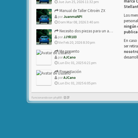
marca C
Jue Jun 25, 2026 11:32 pm
Stellan
Manual de Taller Citroën ZX
Los mens
por
JuanmaNPI
personal
Dom Mar 08, 2026 3:40 am
ningún 
Necesito dos piezas para un amigo con ZX.
publica
por
JJYR103
En caso 
Vie Feb 20, 2026 8:30 pm
ser reti
Me presento
nosotr
desarrol
por
AJCano
Lun Dic 01, 2025 6:21 pm
Presentación
por
AJCano
Lun Dic 01, 2025 6:05 pm
Funcionando con phpBB -