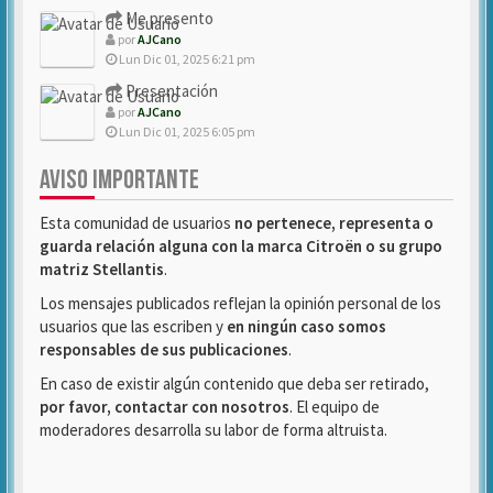
Me presento
por
AJCano
Lun Dic 01, 2025 6:21 pm
Presentación
por
AJCano
Lun Dic 01, 2025 6:05 pm
AVISO IMPORTANTE
Esta comunidad de usuarios
no pertenece, representa o
guarda relación alguna con la marca Citroën o su grupo
matriz Stellantis
.
Los mensajes publicados reflejan la opinión personal de los
usuarios que las escriben y
en ningún caso somos
responsables de sus publicaciones
.
En caso de existir algún contenido que deba ser retirado,
por favor, contactar con nosotros
. El equipo de
moderadores desarrolla su labor de forma altruista.