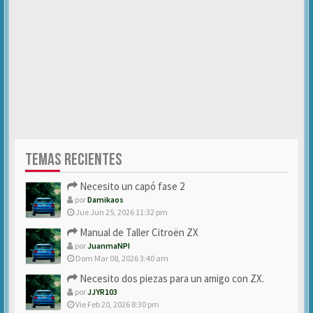
TEMAS RECIENTES
Necesito un capó fase 2
por
Damikaos
Jue Jun 25, 2026 11:32 pm
Manual de Taller Citroën ZX
por
JuanmaNPI
Dom Mar 08, 2026 3:40 am
Necesito dos piezas para un amigo con ZX.
por
JJYR103
Vie Feb 20, 2026 8:30 pm