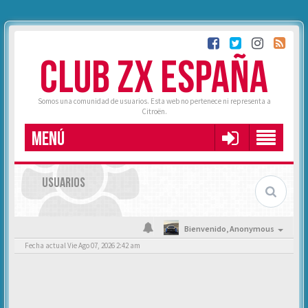
CLUB ZX ESPAÑA
Somos una comunidad de usuarios. Esta web no pertenece ni representa a
Citroën.
MENÚ
USUARIOS
Bienvenido,
Anonymous
Fecha actual Vie Ago 07, 2026 2:42 am