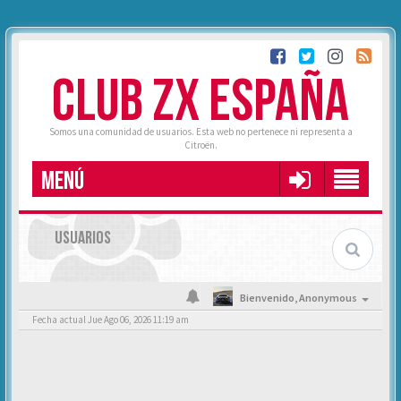
CLUB ZX ESPAÑA
Somos una comunidad de usuarios. Esta web no pertenece ni representa a
Citroën.
MENÚ
USUARIOS
Bienvenido,
Anonymous
Fecha actual Jue Ago 06, 2026 11:19 am