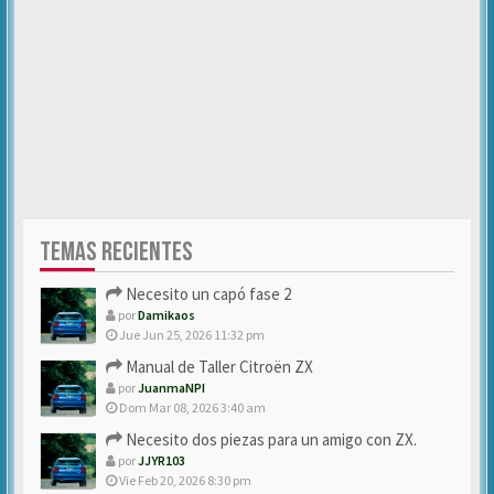
TEMAS RECIENTES
Necesito un capó fase 2
por
Damikaos
Jue Jun 25, 2026 11:32 pm
Manual de Taller Citroën ZX
por
JuanmaNPI
Dom Mar 08, 2026 3:40 am
Necesito dos piezas para un amigo con ZX.
por
JJYR103
Vie Feb 20, 2026 8:30 pm