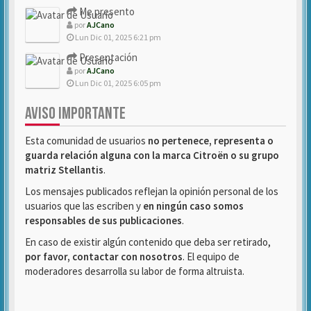
Me presento
por
AJCano
Lun Dic 01, 2025 6:21 pm
Presentación
por
AJCano
Lun Dic 01, 2025 6:05 pm
AVISO IMPORTANTE
Esta comunidad de usuarios
no pertenece, representa o
guarda relación alguna con la marca Citroën o su grupo
matriz Stellantis
.
Los mensajes publicados reflejan la opinión personal de los
usuarios que las escriben y
en ningún caso somos
responsables de sus publicaciones
.
En caso de existir algún contenido que deba ser retirado,
por favor, contactar con nosotros
. El equipo de
moderadores desarrolla su labor de forma altruista.