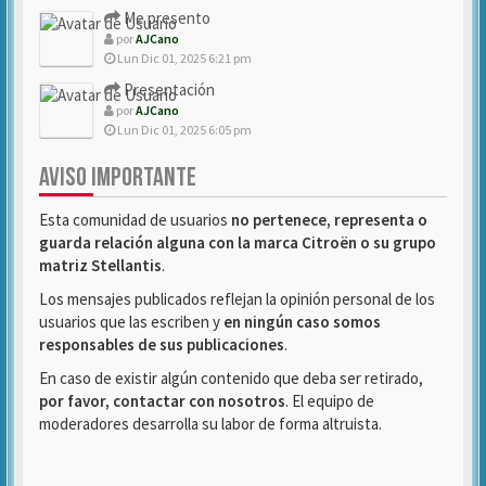
Me presento
por
AJCano
Lun Dic 01, 2025 6:21 pm
Presentación
por
AJCano
Lun Dic 01, 2025 6:05 pm
AVISO IMPORTANTE
Esta comunidad de usuarios
no pertenece, representa o
guarda relación alguna con la marca Citroën o su grupo
matriz Stellantis
.
Los mensajes publicados reflejan la opinión personal de los
usuarios que las escriben y
en ningún caso somos
responsables de sus publicaciones
.
En caso de existir algún contenido que deba ser retirado,
por favor, contactar con nosotros
. El equipo de
moderadores desarrolla su labor de forma altruista.