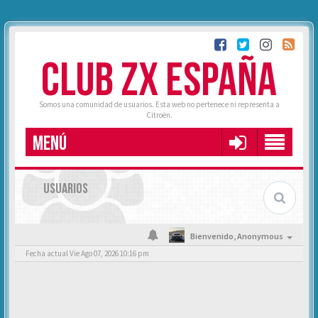
CLUB ZX ESPAÑA
Somos una comunidad de usuarios. Esta web no pertenece ni representa a
Citroën.
MENÚ
USUARIOS
Bienvenido,
Anonymous
Fecha actual Vie Ago 07, 2026 10:16 pm