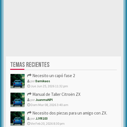
TEMAS RECIENTES
Necesito un capó fase 2
por
Damikaos
Jue Jun 25, 2026 11:32 pm
Manual de Taller Citroën ZX
por
JuanmaNPI
Dom Mar 08, 2026 3:40 am
Necesito dos piezas para un amigo con ZX.
por
JJYR103
Vie Feb 20, 2026 8:30 pm