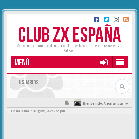
CLUB ZX ESPAÑA
Somos una comunidad de usuarios. Esta web no pertenece ni representa a
Citroën.
MENÚ
USUARIOS
Bienvenido,
Anonymous
Fecha actual Sab Ago 08, 2026 2:56 pm