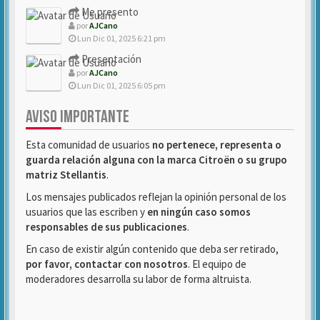
Me presento
por
AJCano
Lun Dic 01, 2025 6:21 pm
Presentación
por
AJCano
Lun Dic 01, 2025 6:05 pm
AVISO IMPORTANTE
Esta comunidad de usuarios
no pertenece, representa o
guarda relación alguna con la marca Citroën o su grupo
matriz Stellantis
.
Los mensajes publicados reflejan la opinión personal de los
usuarios que las escriben y
en ningún caso somos
responsables de sus publicaciones
.
En caso de existir algún contenido que deba ser retirado,
por favor, contactar con nosotros
. El equipo de
moderadores desarrolla su labor de forma altruista.