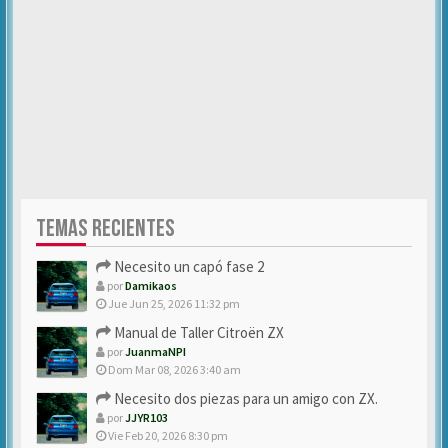
TEMAS RECIENTES
Necesito un capó fase 2
por
Damikaos
Jue Jun 25, 2026 11:32 pm
Manual de Taller Citroën ZX
por
JuanmaNPI
Dom Mar 08, 2026 3:40 am
Necesito dos piezas para un amigo con ZX.
por
JJYR103
Vie Feb 20, 2026 8:30 pm