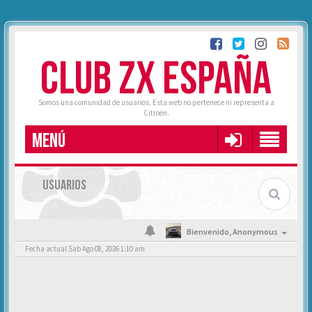
CLUB ZX ESPAÑA
Somos una comunidad de usuarios. Esta web no pertenece ni representa a
Citroën.
MENÚ
USUARIOS
Bienvenido,
Anonymous
Fecha actual Sab Ago 08, 2026 1:10 am