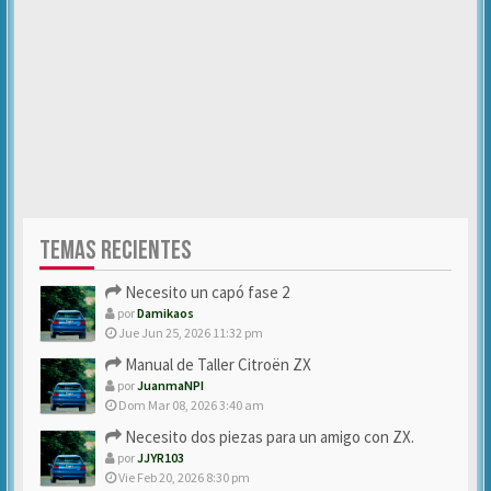
TEMAS RECIENTES
Necesito un capó fase 2
por
Damikaos
Jue Jun 25, 2026 11:32 pm
Manual de Taller Citroën ZX
por
JuanmaNPI
Dom Mar 08, 2026 3:40 am
Necesito dos piezas para un amigo con ZX.
por
JJYR103
Vie Feb 20, 2026 8:30 pm