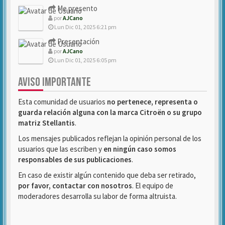
Me presento
por
AJCano
Lun Dic 01, 2025 6:21 pm
Presentación
por
AJCano
Lun Dic 01, 2025 6:05 pm
AVISO IMPORTANTE
Esta comunidad de usuarios
no pertenece, representa o
guarda relación alguna con la marca Citroën o su grupo
matriz Stellantis
.
Los mensajes publicados reflejan la opinión personal de los
usuarios que las escriben y
en ningún caso somos
responsables de sus publicaciones
.
En caso de existir algún contenido que deba ser retirado,
por favor, contactar con nosotros
. El equipo de
moderadores desarrolla su labor de forma altruista.