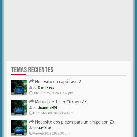
TEMAS RECIENTES
Necesito un capó fase 2
por
Damikaos
Jue Jun 25, 2026 11:32 pm
Manual de Taller Citroën ZX
por
JuanmaNPI
Dom Mar 08, 2026 3:40 am
Necesito dos piezas para un amigo con ZX.
por
JJYR103
Vie Feb 20, 2026 8:30 pm