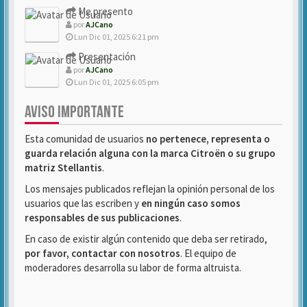
Me presento
por
AJCano
Lun Dic 01, 2025 6:21 pm
Presentación
por
AJCano
Lun Dic 01, 2025 6:05 pm
AVISO IMPORTANTE
Esta comunidad de usuarios
no pertenece, representa o
guarda relación alguna con la marca Citroën o su grupo
matriz Stellantis
.
Los mensajes publicados reflejan la opinión personal de los
usuarios que las escriben y
en ningún caso somos
responsables de sus publicaciones
.
En caso de existir algún contenido que deba ser retirado,
por favor, contactar con nosotros
. El equipo de
moderadores desarrolla su labor de forma altruista.