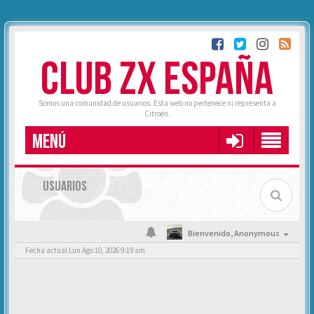
CLUB ZX ESPAÑA
Somos una comunidad de usuarios. Esta web no pertenece ni representa a
Citroën.
MENÚ
USUARIOS
Bienvenido,
Anonymous
Fecha actual Lun Ago 10, 2026 9:19 am