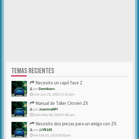
TEMAS RECIENTES
Necesito un capó fase 2
por
Damikaos
Jue Jun 25, 2026 11:32 pm
Manual de Taller Citroën ZX
por
JuanmaNPI
Dom Mar 08, 2026 3:40 am
Necesito dos piezas para un amigo con ZX.
por
JJYR103
Vie Feb 20, 2026 8:30 pm