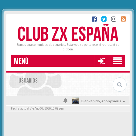
CLUB ZX ESPAÑA
Somos una comunidad de usuarios. Esta web no pertenece ni representa a
Citroën.
MENÚ
USUARIOS
Bienvenido,
Anonymous
Fecha actual Vie Ago 07, 2026 10:09 pm