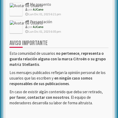
Me presento
por
AJCano
Lun Dic 01, 2025 6:21 pm
Presentación
por
AJCano
Lun Dic 01, 2025 6:05 pm
AVISO IMPORTANTE
Esta comunidad de usuarios
no pertenece, representa o
guarda relación alguna con la marca Citroën o su grupo
matriz Stellantis
.
Los mensajes publicados reflejan la opinión personal de los
usuarios que las escriben y
en ningún caso somos
responsables de sus publicaciones
.
En caso de existir algún contenido que deba ser retirado,
por favor, contactar con nosotros
. El equipo de
moderadores desarrolla su labor de forma altruista.