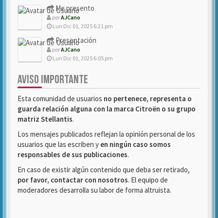
Me presento
por
AJCano
Lun Dic 01, 2025 6:21 pm
Presentación
por
AJCano
Lun Dic 01, 2025 6:05 pm
AVISO IMPORTANTE
Esta comunidad de usuarios
no pertenece, representa o
guarda relación alguna con la marca Citroën o su grupo
matriz Stellantis
.
Los mensajes publicados reflejan la opinión personal de los
usuarios que las escriben y
en ningún caso somos
responsables de sus publicaciones
.
En caso de existir algún contenido que deba ser retirado,
por favor, contactar con nosotros
. El equipo de
moderadores desarrolla su labor de forma altruista.