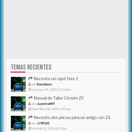
TEMAS RECIENTES
Necesito un capó fase 2
por
Damikaos
Jue Jun 25, 2026 11:32 pm
Manual de Taller Citroën ZX
por
JuanmaNPI
Dom Mar 08, 2026 3:40 am
Necesito dos piezas para un amigo con ZX.
por
JJYR103
Vie Feb 20, 2026 8:30 pm