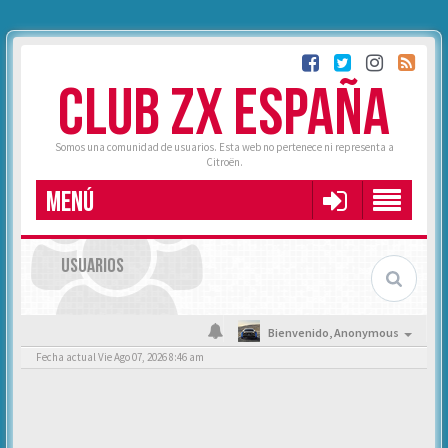
CLUB ZX ESPAÑA
Somos una comunidad de usuarios. Esta web no pertenece ni representa a
Citroën.
MENÚ
USUARIOS
Bienvenido,
Anonymous
Fecha actual Vie Ago 07, 2026 8:46 am