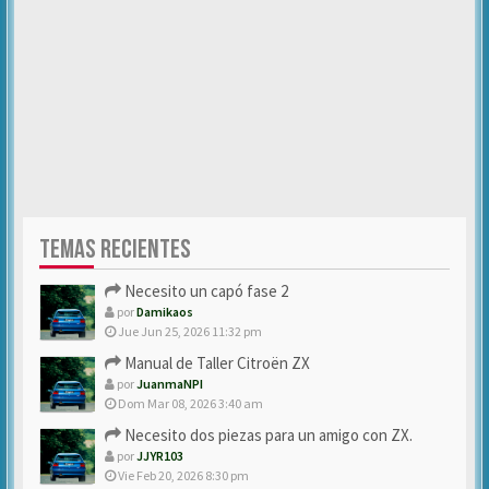
TEMAS RECIENTES
Necesito un capó fase 2
por
Damikaos
Jue Jun 25, 2026 11:32 pm
Manual de Taller Citroën ZX
por
JuanmaNPI
Dom Mar 08, 2026 3:40 am
Necesito dos piezas para un amigo con ZX.
por
JJYR103
Vie Feb 20, 2026 8:30 pm