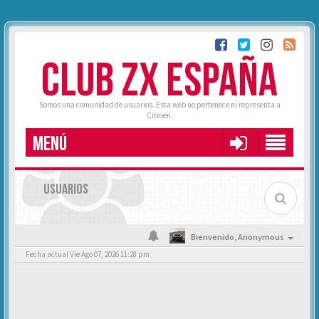
CLUB ZX ESPAÑA
Somos una comunidad de usuarios. Esta web no pertenece ni representa a
Citroën.
MENÚ
USUARIOS
Bienvenido,
Anonymous
Fecha actual Vie Ago 07, 2026 11:28 pm