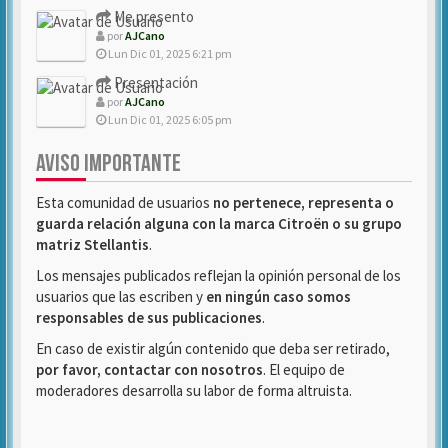
Me presento
por
AJCano
Lun Dic 01, 2025 6:21 pm
Presentación
por
AJCano
Lun Dic 01, 2025 6:05 pm
AVISO IMPORTANTE
Esta comunidad de usuarios
no pertenece, representa o
guarda relación alguna con la marca Citroën o su grupo
matriz Stellantis
.
Los mensajes publicados reflejan la opinión personal de los
usuarios que las escriben y
en ningún caso somos
responsables de sus publicaciones
.
En caso de existir algún contenido que deba ser retirado,
por favor, contactar con nosotros
. El equipo de
moderadores desarrolla su labor de forma altruista.