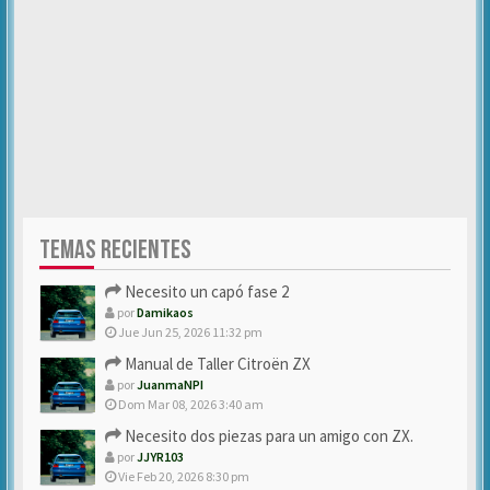
TEMAS RECIENTES
Necesito un capó fase 2
por
Damikaos
Jue Jun 25, 2026 11:32 pm
Manual de Taller Citroën ZX
por
JuanmaNPI
Dom Mar 08, 2026 3:40 am
Necesito dos piezas para un amigo con ZX.
por
JJYR103
Vie Feb 20, 2026 8:30 pm