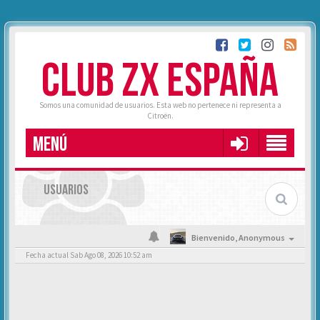
CLUB ZX ESPAÑA
Somos una comunidad de usuarios. Esta web no pertenece ni representa a
Citroën.
MENÚ
USUARIOS
Bienvenido,
Anonymous
Fecha actual Sab Ago 08, 2026 10:52 am