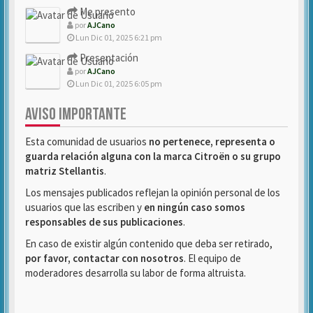
Me presento
por
AJCano
Lun Dic 01, 2025 6:21 pm
Presentación
por
AJCano
Lun Dic 01, 2025 6:05 pm
AVISO IMPORTANTE
Esta comunidad de usuarios
no pertenece, representa o
guarda relación alguna con la marca Citroën o su grupo
matriz Stellantis
.
Los mensajes publicados reflejan la opinión personal de los
usuarios que las escriben y
en ningún caso somos
responsables de sus publicaciones
.
En caso de existir algún contenido que deba ser retirado,
por favor, contactar con nosotros
. El equipo de
moderadores desarrolla su labor de forma altruista.