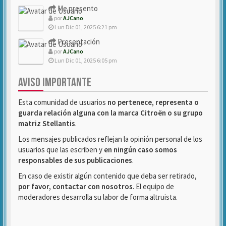
Me presento
por
AJCano
Lun Dic 01, 2025 6:21 pm
Presentación
por
AJCano
Lun Dic 01, 2025 6:05 pm
AVISO IMPORTANTE
Esta comunidad de usuarios
no pertenece, representa o
guarda relación alguna con la marca Citroën o su grupo
matriz Stellantis
.
Los mensajes publicados reflejan la opinión personal de los
usuarios que las escriben y
en ningún caso somos
responsables de sus publicaciones
.
En caso de existir algún contenido que deba ser retirado,
por favor, contactar con nosotros
. El equipo de
moderadores desarrolla su labor de forma altruista.