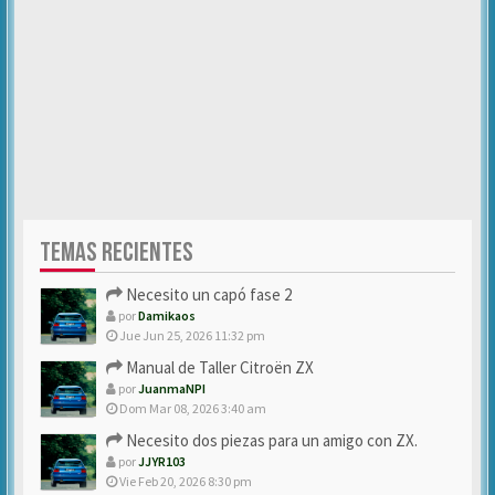
TEMAS RECIENTES
Necesito un capó fase 2
por
Damikaos
Jue Jun 25, 2026 11:32 pm
Manual de Taller Citroën ZX
por
JuanmaNPI
Dom Mar 08, 2026 3:40 am
Necesito dos piezas para un amigo con ZX.
por
JJYR103
Vie Feb 20, 2026 8:30 pm