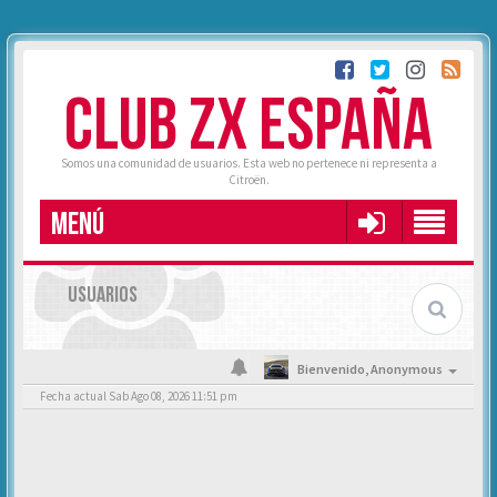
CLUB ZX ESPAÑA
Somos una comunidad de usuarios. Esta web no pertenece ni representa a
Citroën.
MENÚ
USUARIOS
Bienvenido,
Anonymous
Fecha actual Sab Ago 08, 2026 11:51 pm